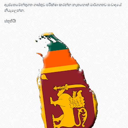
ඇස්තෙමේන්තුගත ගාස්තුව පරීක්ෂා කරන්න නැතහොත් මාර්ගගතව සංවාදයේ
නියැලෙන්න.
ස්තූතියි!