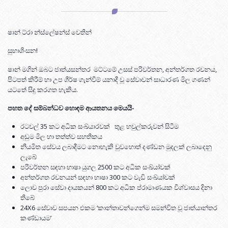
ෂාන් ට්රා න්ස්ලේෂන්ස් වෙතින්
සුභාශිංසන!
ෂාන් මගින් ඔබට ජාත්යසන්තර මට්ටමේ උසස් පරිවර්තන, අන්තර්ගත රචනය,
පිටපත් කිරීම් හා උප ශීර්ෂ ගැන්වීම් යනාදී වූ සේවාවන් සාධාරණ මිල ගණන්
යටතේ සිදු කරගත හැකිය.
පහත දේ සම්බන්ධව හොඳම ආයතනය මෙයයි-
රටවල් 35 කට අධික සංඛ්යාරවක් තුළ හවුල්කරුවන් සිටීම
අඩුම මිල හා තත්ත්ව සහතිකය
නියමිත සේවය ලබාදීමට නොහැකි වුවහොත් දණ්ඩන මුදලක් ලබාදෙනු
ලැබේ
පරිවර්තන සඳහා භාෂා යුගල 2500 කට අධික සංඛ්යා්වක්
අන්තර්ගත රචනයන් සඳහා භාෂා 300 කට වැඩි සංඛ්යා්වක්
ලොව පුරා සේවා දායකයන් 800 කට අධික ප්රාමාණයක විශ්වාසය දිනා
තිබේ
24X6 සේවාව සපයන එකම ‘කාන්තාවන්ගෙන්ම සමන්විත වූ ජාත්යාන්තර
කණ්ඩායම’