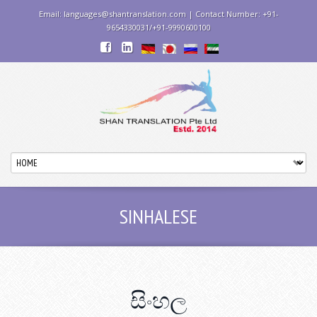
Email: languages@shantranslation.com | Contact Number: +91-
9654330031/+91-9990600100
SINHALESE
සිංහල