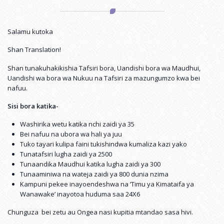
Salamu kutoka
Shan Translation!
Shan tunakuhakikishia Tafsiri bora, Uandishi bora wa Maudhui,
Uandishi wa bora wa Nukuu na Tafsiri za mazungumzo kwa bei
nafuu.
Sisi bora katika-
Washirika wetu katika nchi zaidi ya 35
Bei nafuu na ubora wa hali ya juu
Tuko tayari kulipa faini tukishindwa kumaliza kazi yako
Tunatafsiri lugha zaidi ya 2500
Tunaandika Maudhui katika lugha zaidi ya 300
Tunaaminiwa na wateja zaidi ya 800 dunia nzima
Kampuni pekee inayoendeshwa na ‘Timu ya Kimataifa ya
Wanawake’ inayotoa huduma saa 24X6
Chunguza bei zetu au Ongea nasi kupitia mtandao sasa hivi.