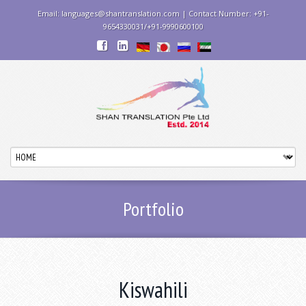
Email: languages@shantranslation.com | Contact Number: +91-
9654330031/+91-9990600100
Portfolio
Kiswahili