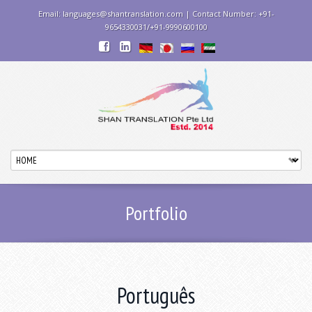
Email: languages@shantranslation.com | Contact Number: +91-
9654330031/+91-9990600100
Portfolio
Português