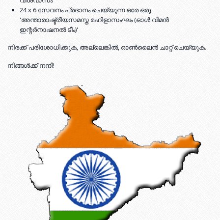
വിശ്വാസം
24 x 6 സേവനം പ്രദാനം ചെയ്യുന്ന ഒരേ ഒരു
'അന്താരാഷ്ട്രീയസമസ്ത മഹിളാസംഘം (ഓൾ വിമൻ
ഇന്റർനാഷനൽ ടീം)'
നിരക്ക് പരിശോധിക്കുക, അല്ലെങ്കിൽ, ഓൺലൈൻ ചാറ്റ് ചെയ്യുക.
നിങ്ങൾക്ക് നന്ദി!