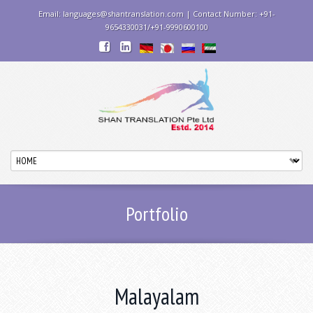
Email: languages@shantranslation.com | Contact Number: +91-
9654330031/+91-9990600100
Portfolio
Malayalam