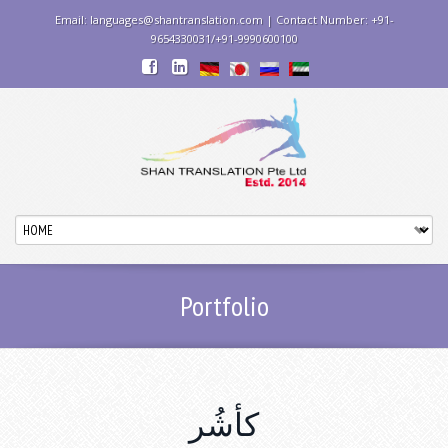
Email: languages@shantranslation.com | Contact Number: +91-
9654330031/+91-9990600100
Portfolio
كأشُر