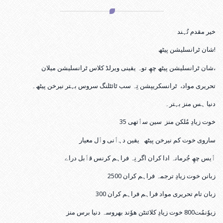
خیر مقدم تُہند
شان ٹرانسلیشن پیٹھ!
شان ٹرانسلیشن پیٹھ چھِ توہ یقینی ویرلڈ کلاس ٹرانسلیشن میلان،
تحریری مواد، ٹرانسکریپشن تِہ سب ٹائٹلنگ سروس بہتر نیرخن پیٹھ۔
دنیا ہس منز بہتر۔
35 خوت زیادِ مُلکن منز سین سٲتھی
ساروی خوت کم نیرخن پیٹھ یقین دہٲنی وٲل معیار
ٲیس چھِ جُرمانہ ادا کران اگر نِہ فراہم کرنس قٲبل دراے
2500 زبانن خوت زیادِ ترجمہ فراہم کران
300 زبان تام تحریری مواد فراہم فراہم کران
زیوٗنمُت800 خوت زیادِ کلائنٹن ھوٗند بھروسہ دنیا برس منز