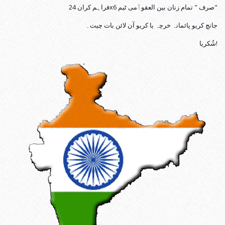
فراہم کران 24x6 صرف " تمام زنان بین العقوٲمی ٹیم"
جانچ کریو پائمانہ خرچہ یا کریو آن لائن بات چیت۔
شُکریا!