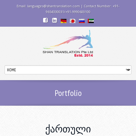
Email: languages@shantranslation.com | Contact Number: +91-
9654330031/+91-9990600100
Portfolio
ქართული