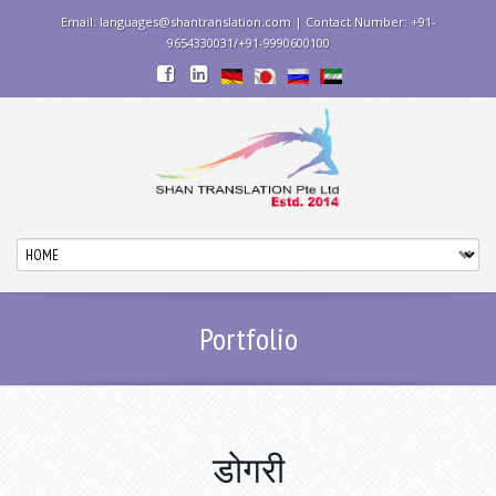
Email: languages@shantranslation.com | Contact Number: +91-
9654330031/+91-9990600100
Portfolio
डोगरी