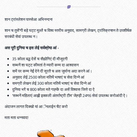
शान ट्रांस्लेशन पास्सेआ अभिनन्दन!
शान च तुसें’गी बड़े घट्ट मुल्लै च विश्व स्तरीय अनुवाद, सामग्री लेखन, ट्रांस्क्रिप्शन ते उपशीर्षक
सरबंधी सेवां उपलब्ध न।
अस पूरी दुनिया च इस लेई सर्वश्रेष्ठ आं -
35 कोला बद्ध देसें च सैह्योगिएं दी मौजूदगी
सब्भनें शा घट्ट कीमतां ते म्यारी कम्म दा आश्वासन
समें पर कम्म नेईं देने दी सूरतै च अस जुर्माना अदा करने आं।
अनुवाद लेई 2500 कोला मतियें भाषाएं च सेवा दिन्ने आं
समग्री लेखन लेई 300 कोला मतियें भाषाएं च सेवा दिन्ने आं
दुनिया भरै च 800 कोला मते गाह्कें दा असें विश्वास जित्ते दा ऐ
‘सब्भनें महिलाएं आह्ली इक्कली अंतर्राष्ट्री टीम’ जेह्ड़ी 24ग6 सेवां उपलब्ध करोआंदी ऐ।
अंदाजन लागत दिक्खो यां आॅनलाईन चैट करो
मता मता धन्नवाद!